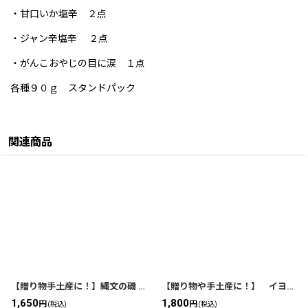
・甘口いか塩辛 ２点
・ジャン辛塩辛 ２点
・がんこおやじの目に涙 １点
各種９０ｇ スタンドパック
関連商品
【贈り物手土産に！】縄文の磯 辛カラセット（ハ）【プチ贅沢に！】
【贈り物や手土産に！】 イヨさんのおすすめセット（ロ） 【プチ贅沢に！】
1,650
1,800
円
円
(税込)
(税込)