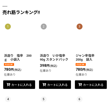
売れ筋ランキング!!
1
2
3
浜造り 塩辛 200
浜造り いか塩辛
ジャン辛塩辛
ｇ 小袋入
90g スタンドパック
200g 袋入
398
円
(税込)
780
780
円
円
(税込)
(税込)
在庫あり
在庫あり
在庫あり
カートに入れる
カートに入れる
カートに入れる
4
5
6