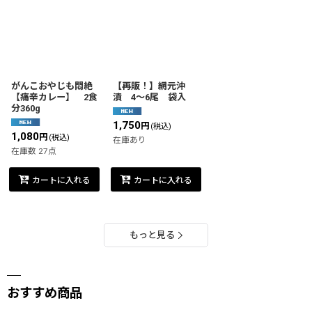
がんこおやじも悶絶
【再販！】網元沖
【痛辛カレー】 2食
漬 4〜6尾 袋入
分360g
1,750
円
(税込)
1,080
円
(税込)
在庫あり
在庫数 27点
カートに入れる
カートに入れる
もっと見る
おすすめ商品