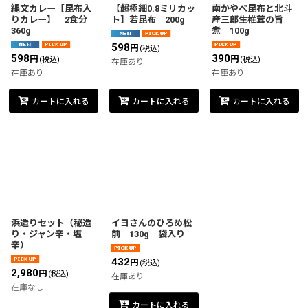
縄文カレー【昆布入
【超極細0.8ミリカッ
南かやべ昆布と北斗
りカレー】 2食分
ト】若昆布 200g
産三郎生椎茸の旨
360g
煮 100g
598
円
(税込)
598
390
円
円
(税込)
(税込)
在庫あり
在庫あり
在庫あり
カートに入れる
カートに入れる
カートに入れる
浜造りセット（秘造
イヨさんのひろめ松
り・ジャン辛・塩
前 130g 袋入り
辛）
432
円
(税込)
2,980
円
(税込)
在庫あり
在庫なし
カートに入れる