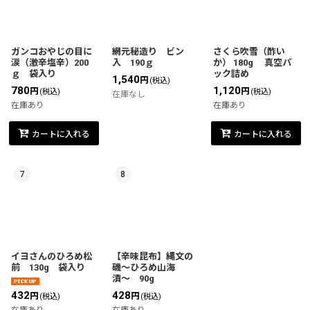
ガンコおやじの目に
網元秘造り ビン
さくら吹雪（酢い
涙（激辛塩辛）200
入 190ｇ
か） 180g 真空パ
ｇ 袋入り
ック詰め
1,540
円
(税込)
780
1,120
円
円
(税込)
(税込)
在庫なし
在庫あり
在庫あり
カートに入れる
カートに入れる
7
8
イヨさんのひろめ松
【辛味昆布】縄文の
前 130g 袋入り
磯〜ひろめ山海
漬〜 90g
432
428
円
円
(税込)
(税込)