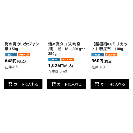
海の男のいかジャン
活〆真タコ(お刺身
【超極細0.8ミリカッ
辛 150g
用) 足 M 301g〜
ト】若昆布 100g
350g
648
360
円
円
(税込)
(税込)
1,026
円
(税込)
在庫あり
在庫あり
在庫数 29点
カートに入れる
カートに入れる
カートに入れる