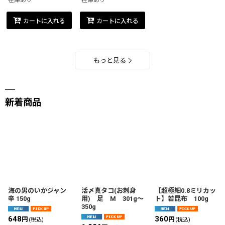
在庫あり
在庫あり
カートに入れる
カートに入れる
もっと見る
新着商品
海の男のいかジャン
活〆真タコ(お刺身
【超極細0.8ミリカッ
辛 150g
用) 足 M 301g〜
ト】若昆布 100g
350g
648
360
円
円
(税込)
(税込)