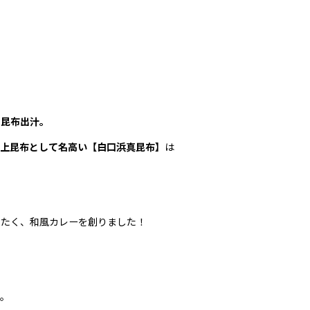
た昆布出汁。
上昆布として名高い
【白口浜真昆布】
は
きたく、和風カレーを創りました！
す。