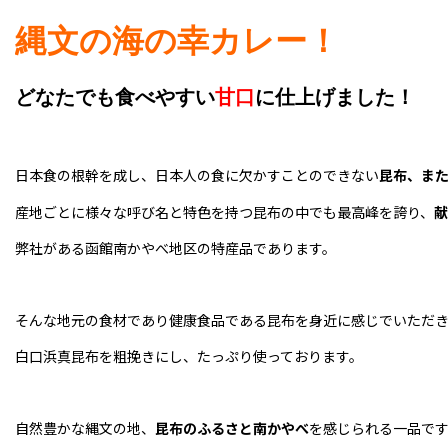
縄文の海の幸カレー！
どなたでも食べやすい
甘口
に仕上げました！
日本食の根幹を成し、日本人の食に欠かすことのできない
昆布、ま
産地ごとに様々な呼び名と特色を持つ昆布の中でも最高峰を誇り、
献
弊社がある函館南かやべ地区の特産品であります。
そんな地元の食材であり健康食品である昆布を身近に感じでいただ
白口浜真昆布を粗挽きにし、たっぷり使っております。
自然豊かな縄文の地、
昆布のふるさと南かやべ
を感じられる一品で